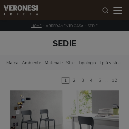
-
-
HOME
ARREDAMENTO CASA
SEDIE
SEDIE
Marca
Ambiente
Materiale
Stile
Tipologia
I più visti a :
1
2
3
4
5
....
12