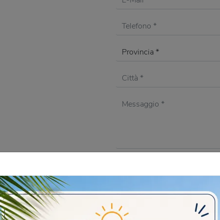
Acconsento all'informativ
DOMANDA DI SICUREZZA
Il singolare di "Arredatori"