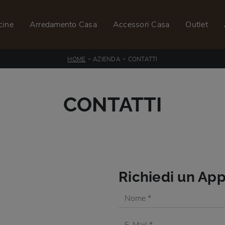
cine
Arredamento Casa
Accessori Casa
Outlet
-
-
HOME
AZIENDA
CONTATTI
CONTATTI
Richiedi un A