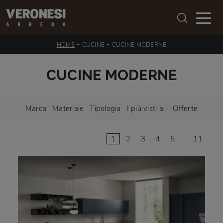
-
-
HOME
CUCINE
CUCINE MODERNE
CUCINE MODERNE
Marca
Materiale
Tipologia
I più visti a :
Offerte
1
2
3
4
5
....
11