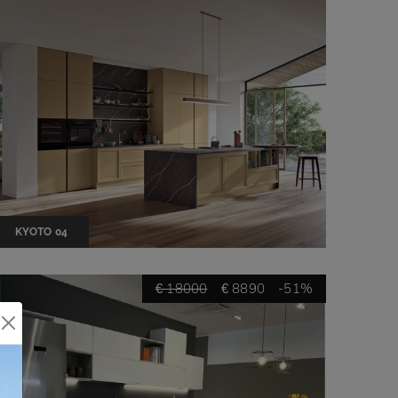
KYOTO 04
€ 18000
€ 8890
-51%