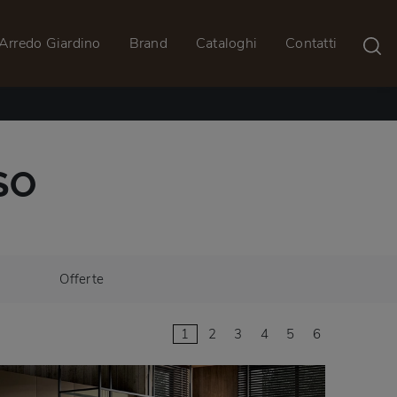
Arredo Giardino
Brand
Cataloghi
Contatti
SO
Offerte
1
2
3
4
5
6