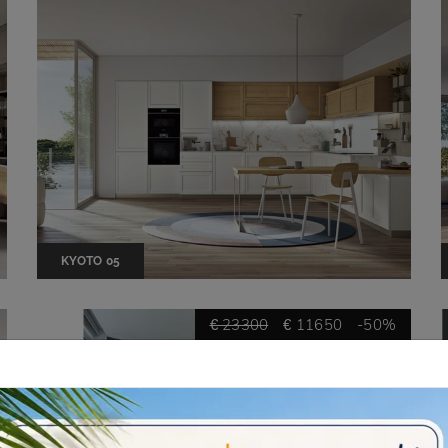
KYOTO 05
€ 23300
€ 11650
-50%