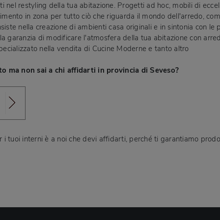
 nel restyling della tua abitazione. Progetti ad hoc, mobili di ecce
rimento in zona per tutto ciò che riguarda il mondo dell'arredo, c
iste nella creazione di ambienti casa originali e in sintonia con le
la garanzia di modificare l'atmosfera della tua abitazione con arre
specializzato nella vendita di Cucine Moderne e tanto altro
o ma non sai a chi affidarti in provincia di Seveso?
 i tuoi interni è a noi che devi affidarti, perché ti garantiamo prod