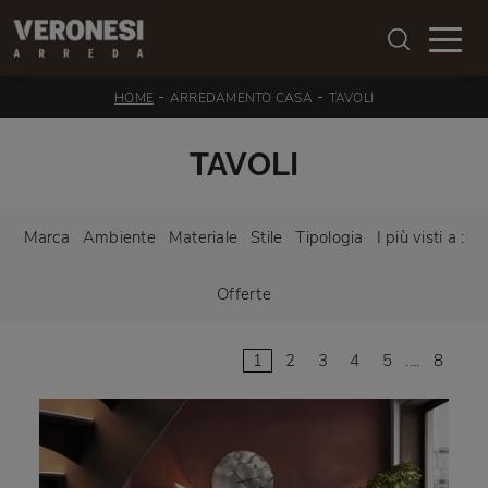
-
-
HOME
ARREDAMENTO CASA
TAVOLI
TAVOLI
Marca
Ambiente
Materiale
Stile
Tipologia
I più visti a :
Offerte
1
2
3
4
5
....
8