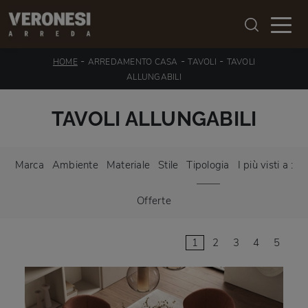
-
-
-
HOME
ARREDAMENTO CASA
TAVOLI
TAVOLI
ALLUNGABILI
TAVOLI ALLUNGABILI
Marca
Ambiente
Materiale
Stile
Tipologia
I più visti a :
Offerte
1
2
3
4
5