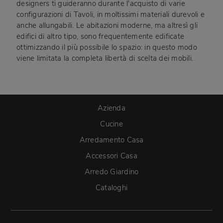
designers ti guideranno durante l'acquisto di varie
configurazioni di Tavoli, in moltissimi materiali durevoli e
anche allungabili. Le abitazioni moderne, ma altresì gli
edifici di altro tipo, sono frequentemente edificate
ottimizzando il più possibile lo spazio: in questo modo
viene limitata la completa libertà di scelta dei mobili.
Azienda
Cucine
Arredamento Casa
Accessori Casa
Arredo Giardino
Cataloghi