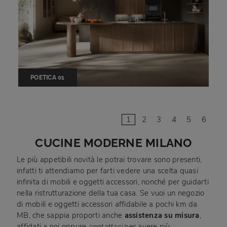
POETICA 01
1
2
3
4
5
6
CUCINE MODERNE MILANO
Le più appetibili novità le potrai trovare sono presenti,
infatti ti attendiamo per farti vedere una scelta quasi
infinita di mobili e oggetti accessori, nonché per guidarti
nella ristrutturazione della tua casa. Se vuoi un negozio
di mobili e oggetti accessori affidabile a pochi km da
MB, che sappia proporti anche
assistenza su misura
,
affidati a noi oppure
contattaci
per avere più