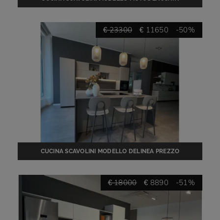
LUCIDA - COMPOSIZIONE ESPOSTA PREZZO SCONTATO
€ 23300
€ 11650
-50%
CUCINA SCAVOLINI MODELLO DELINEA PREZZO
SCONTATO RINNOVO EXPO
€ 18000
€ 8890
-51%