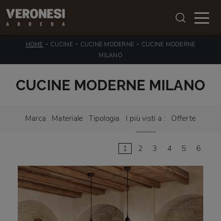
-
-
-
HOME
CUCINE
CUCINE MODERNE
CUCINE MODERNE
MILANO
CUCINE MODERNE MILANO
Marca
Materiale
Tipologia
I più visti a :
Offerte
1
2
3
4
5
6