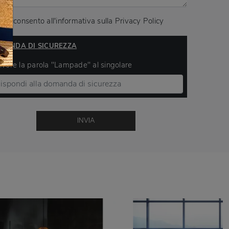
Acconsento all'informativa sulla
Privacy Policy
MANDA DI SICUREZZA
ivere la parola "Lampade" al singolare
INVIA