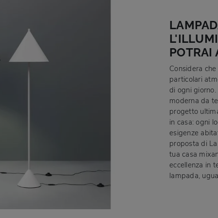
LAMPADA
L'ILLU
POTRAI 
Considera che 
particolari atm
di ogni giorno.
moderna da ter
progetto ultima
in casa: ogni l
esigenze abitat
proposta di Lam
tua casa mixan
eccellenza in t
lampada, ugual