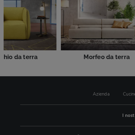
chio da terra
Morfeo da terra
Azienda
Cucin
I nos