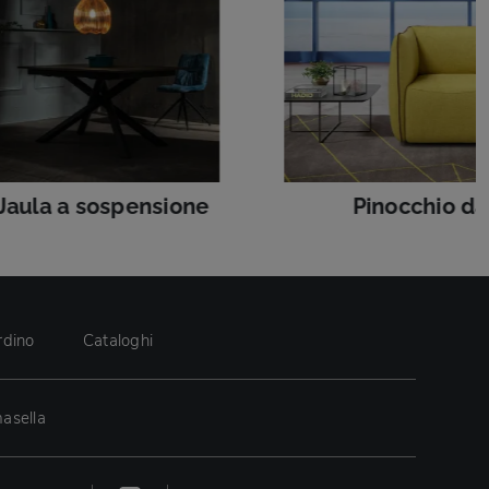
Jaula a sospensione
Pinocchio da
rdino
Cataloghi
asella