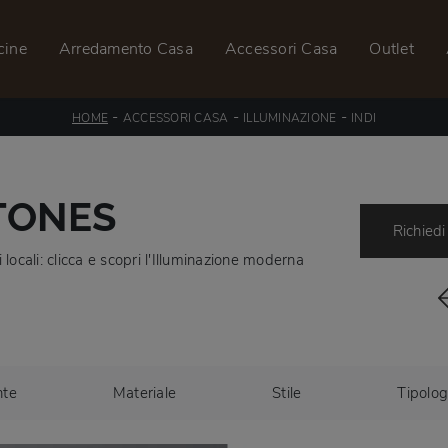
cine
Arredamento Casa
Accessori Casa
Outlet
-
-
-
HOME
ACCESSORI CASA
ILLUMINAZIONE
INDI
STONES
Richiedi
locali: clicca e scopri l'Illuminazione moderna
nte
Materiale
Stile
Tipolog