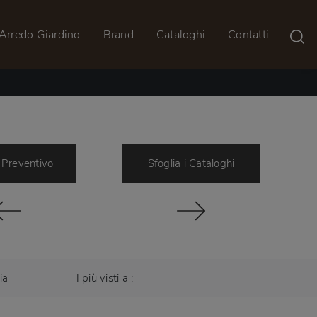
Arredo Giardino
Brand
Cataloghi
Contatti
 Preventivo
Sfoglia i Cataloghi
ia
I più visti a :