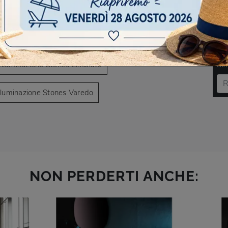
AVIGARE
azione Stones Caronno Pertusella
DO
Illuminazione Stones Limbiate
Scr
lluminazione Stones Varedo
NON PERDERTI ANCHE: