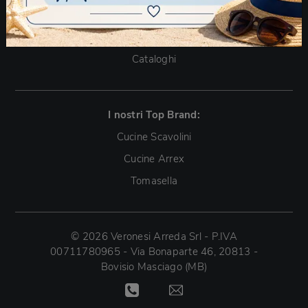
Accessori Casa
Arredo Giardino
Cataloghi
I nostri Top Brand:
Cucine Scavolini
Cucine Arrex
Tomasella
© 2026 Veronesi Arreda Srl - P.IVA
00711780965 - Via Bonaparte 46, 20813 -
Bovisio Masciago (MB)