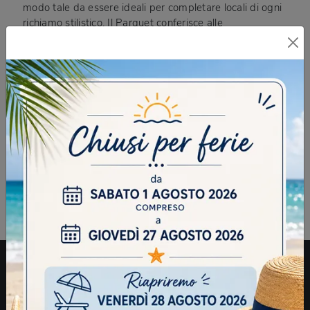
modo tale da essere ideali per completare locali di ogni
richiamo stilistico. Il Parquet conferisce alle
pavimentazioni dei locali domestici uno specifico effetto
di calore, accoglienza e fascino: con essi si fondono
matericità espressiva, forte impatto decorativo e doti di
robustezza. La grande attenzione e passione con cui i
nostri Parquet sono stati lavorati, garantiscono una
buona resa estetica e mantengono inalterate nel tempo
le connotazioni in origine dei legni migliori utilizzati. Le
essenze tra cui spaziare per il proprio Parquet sono
diverse e per merito delle nostre originali soluzioni
disponibili nel nostro punto vendita, anche i rivestimenti
di casa diventano elementi di grande design.
Azienda
Cucine
Arredamento Casa