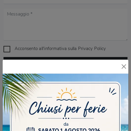
Acconsento all'informativa sulla
Privacy Policy
DOMANDA DI SICUREZZA
Scrivere la parola "Fragole" al singolare
INVIA
SFOGLIA I NOSTRI CATALOGHI