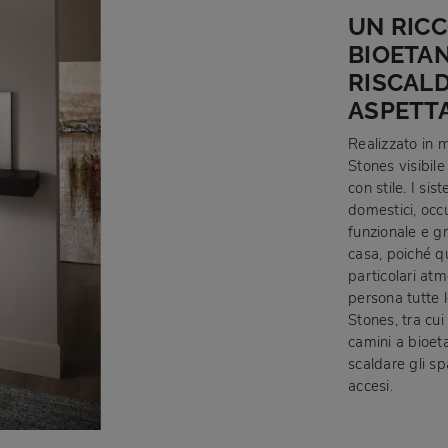
UN RICC
BIOETAN
RISCALD
ASPETT
Realizzato in m
Stones visibile
con stile. I si
domestici, occ
funzionale e g
casa, poiché qu
particolari atm
persona tutte 
Stones, tra cui
camini a bioeta
scaldare gli sp
accesi.