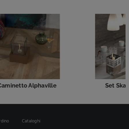
Caminetto Alphaville
Set Skat
rdino
Cataloghi