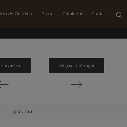
Arredo Giardino
Brand
Cataloghi
Contatti
 Preventivo
Sfoglia i Cataloghi
I più visti a :