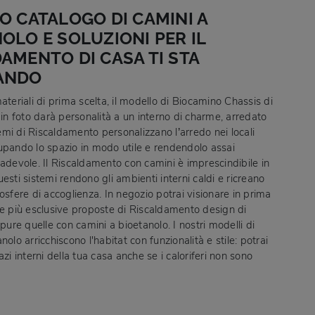
O CATALOGO DI CAMINI A
OLO E SOLUZIONI PER IL
AMENTO DI CASA TI STA
ANDO
ateriali di prima scelta, il modello di Biocamino Chassis di
 in foto darà personalità a un interno di charme, arredato
stemi di Riscaldamento personalizzano l’arredo nei locali
upando lo spazio in modo utile e rendendolo assai
radevole. Il Riscaldamento con camini è imprescindibile in
esti sistemi rendono gli ambienti interni caldi e ricreano
osfere di accoglienza. In negozio potrai visionare in prima
le più esclusive proposte di Riscaldamento design di
 pure quelle con camini a bioetanolo. I nostri modelli di
nolo arricchiscono l'habitat con funzionalità e stile: potrai
azi interni della tua casa anche se i caloriferi non sono