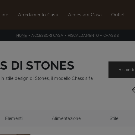
cine
Arredamento Casa
Accessori Casa
Outlet
-
-
-
HOME
ACCESSORI CASA
RISCALDAMENTO
CHASSIS
S DI STONES
Richiedi
in stile design di Stones, il modello Chassis fa
Elementi
Alimentazione
Stile