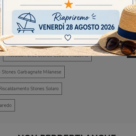
AVIGARE
Negozio di camini a Desio
DO
zio di camini a Paderno Dugnano
Scr
Riscaldamento Stones Cesano Maderno
 Stones Garbagnate Milanese
Riscaldamento Stones Solaro
Varedo