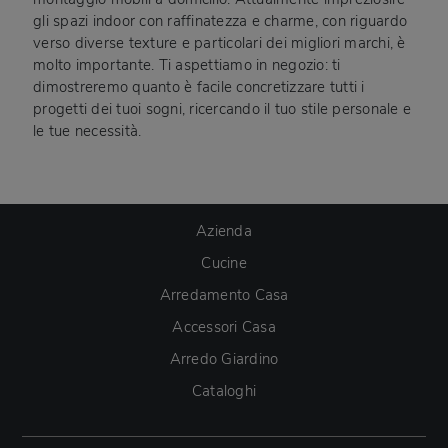
gli spazi indoor con raffinatezza e charme, con riguardo
verso diverse texture e particolari dei migliori marchi, è
molto importante. Ti aspettiamo in negozio: ti
dimostreremo quanto è facile concretizzare tutti i
progetti dei tuoi sogni, ricercando il tuo stile personale e
le tue necessità.
Azienda
Cucine
Arredamento Casa
Accessori Casa
Arredo Giardino
Cataloghi