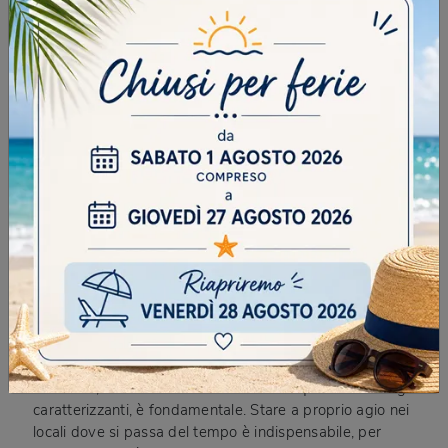
ATLANTE UNIT AT139
MOBILI SOSPESI IN MELAMINICO
Entra in negozio, poiché siamo il posto perfetto dove
incontrare arredatori e sfruttare consigli inediti riguardo i
nuovi trend in fatto di Mobili sospesi
in melaminico
.
Forniamo la possibilità di essere affiancati dal disegno
dei luoghi disponibili, con lo scopo di assicurare
laconsulenza su misura per i desideri di ciascuno. La
ricca serie di composizioni che proponiamo permette a
ciascuno di visionare in prima persona le più originali
proposte di
Mobili sospesi
in melaminico
. Al giorno
d'oggi ammobiliare gli ambienti interni con raffinatezza
e charme, con attenzione a materiali di qualità e dettagli
caratterizzanti, è fondamentale. Stare a proprio agio nei
locali dove si passa del tempo è indispensabile, per