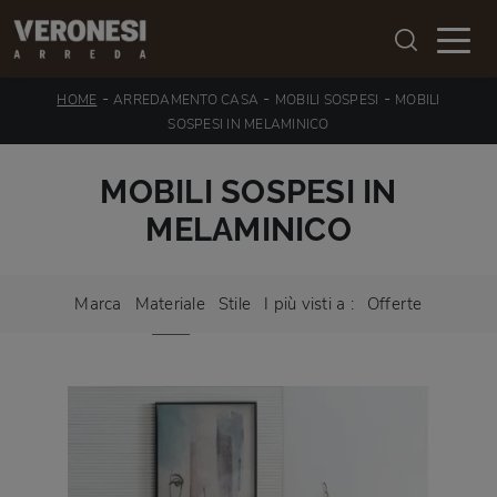
-
-
-
HOME
ARREDAMENTO CASA
MOBILI SOSPESI
MOBILI
SOSPESI IN MELAMINICO
MOBILI SOSPESI IN
MELAMINICO
Marca
Materiale
Stile
I più visti a :
Offerte