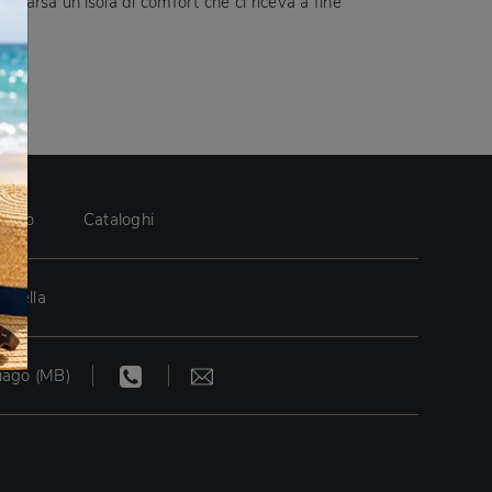
omparsa un’isola di comfort che ci riceva a fine
re.
rdino
Cataloghi
asella
iago (MB)