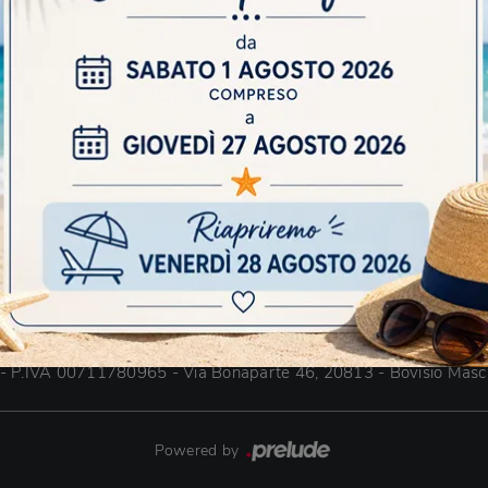
nizzano gli spazi con logica e razionalità. Per fare dei Letti a sc
i qualità, in modo che possano garantirci ogni notte il riposo miglio
e
Arredamento Casa
Accessori Casa
Arredo Gia
tri Top Brand:
Cucine Scavolini
Cucine Arrex
Tom
 - P.IVA 00711780965 - Via Bonaparte 46, 20813 - Bovisio Masc
Powered by