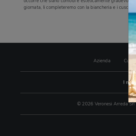
occorre che siano comodi e esteticamente gradevoli, orga
giornata, li completeremo con la biancheria e i cuscini d
Azienda
Cucin
I nos
© 2026 Veronesi Arreda Srl