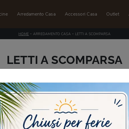
cine
Arredamento Casa
Accessori Casa
Outlet
-
-
HOME
ARREDAMENTO CASA
LETTI A SCOMPARSA
LETTI A SCOMPARSA
 DI LETTI TRASFORMABILI A S
 a librerie, armadi, comodini, comò e settimanali coordinati, o po
rsa dei migliori brand in commercio sono disponibili sia completi che p
te non è tanto, si trovano in commercio svariate soluzioni salvaspazi
sto tipo di letto è da scegliere a seconda delle proprie abitudini e a
ssante e piacevole. La camera è il luogo più intimo di casa, anche 