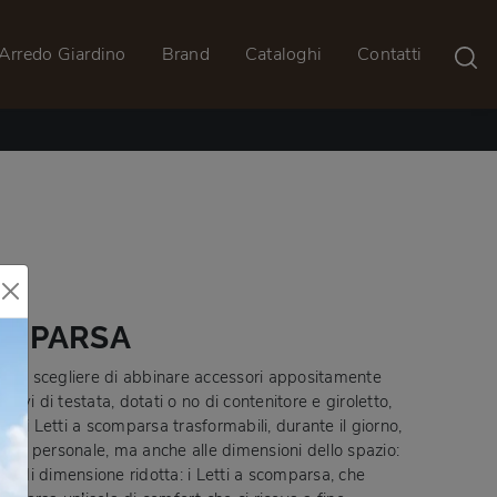
Arredo Giardino
Brand
Cataloghi
Contatti
COMPARSA
tremo scegliere di abbinare accessori appositamente
rivi di testata, dotati o no di contenitore e giroletto,
o: i Letti a scomparsa trasformabili, durante il giorno,
l gusto personale, ma anche alle dimensioni dello spazio:
se di dimensione ridotta: i Letti a scomparsa, che