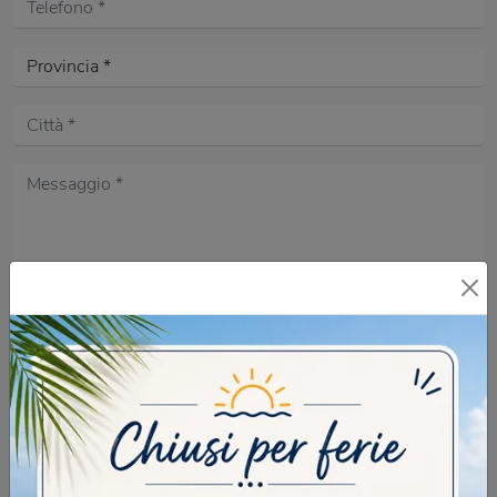
Acconsento all'informativa sulla
Privacy Policy
DOMANDA DI SICUREZZA
Di che colore è l'erba?