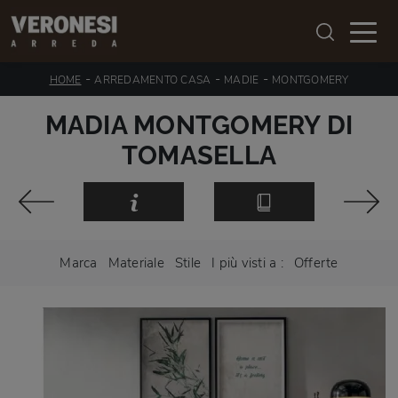
-
-
-
HOME
ARREDAMENTO CASA
MADIE
MONTGOMERY
MADIA MONTGOMERY DI
TOMASELLA
Marca
Materiale
Stile
I più visti a :
Offerte