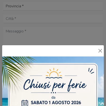
Acconsento all'informativa sulla
Privacy Policy
DOMANDA DI SICUREZZA
Scrivere la parola "Fragole" al singolare
INVIA