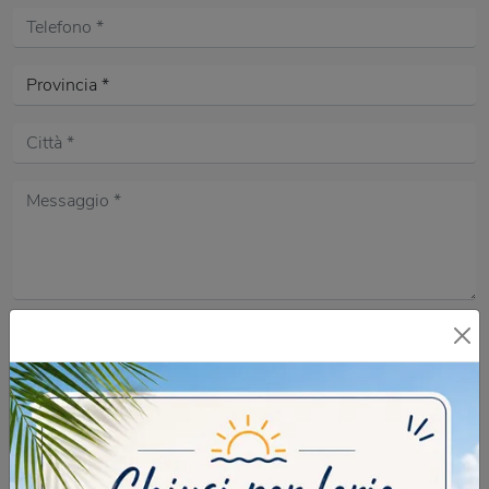
Acconsento all'informativa sulla
Privacy Policy
DOMANDA DI SICUREZZA
Scrivere la parola "Fragole" al singolare