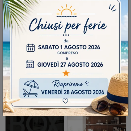
Acconsento all'informativa sulla
Privacy Policy
DOMANDA DI SICUREZZA
Scrivere la parola "Fragole" al singolare
INVIA
SFOGLIA I NOSTRI CATALOGHI