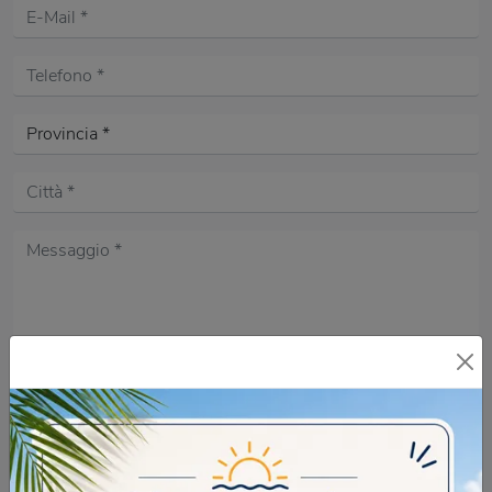
Acconsento all'informativa sulla
Privacy Policy
DOMANDA DI SICUREZZA
Quante dita ha una mano? in lettere