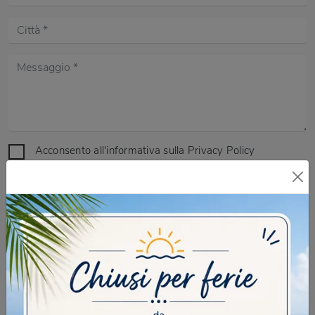
Acconsento all'informativa sulla
Privacy Policy
DOMANDA DI SICUREZZA
Scrivere la parola "Fragole" al singolare
INVIA