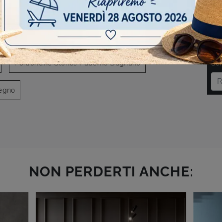
AVIGARE
cine Stones Garbagnate Milanese
DO
Poltroncine Stones Paderno Dugnano
Scr
regno
NON PERDERTI ANCHE: