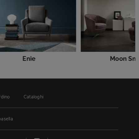
Enie
Moon Sma
rdino
Cataloghi
asella