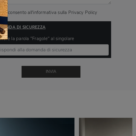
Acconsento all'informativa sulla
Privacy Policy
MANDA DI SICUREZZA
ivere la parola "Fragole" al singolare
INVIA