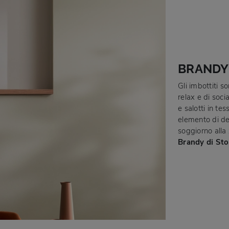
BRANDY
Gli imbottiti s
relax e di soci
e salotti in te
elemento di de
soggiorno alla
Brandy di St