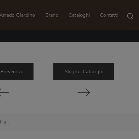
Arredo Giardino
Brand
Cataloghi
Contatti
 Preventivo
Sfoglia i Cataloghi
ti a :