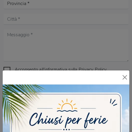
Acconsento all'informativa sulla
Privacy Policy
DOMANDA DI SICUREZZA
Scrivere la parola "Fragole" al singolare
INVIA