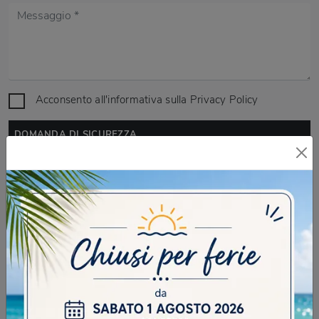
Acconsento all'informativa sulla
Privacy Policy
DOMANDA DI SICUREZZA
I cittadini di Milano si chiamano ?
INVIA
SFOGLIA I NOSTRI CATALOGHI