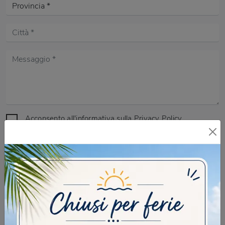
Acconsento all'informativa sulla
Privacy Policy
DOMANDA DI SICUREZZA
Scrivere la parola "Fragole" al singolare
INVIA