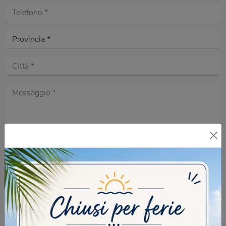
Acconsento all'informativa sulla
Privacy Policy
DOMANDA DI SICUREZZA
Scrivere la parola "Fragole" al singolare