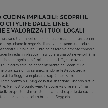
A CUCINA IMPILABILI: SCOPRI IL
 CITYLIFE DALLE LINEE
 E VALORIZZA I TUOI LOCALI
imostrano tra i mobili ed elementi accessori immancabili in
ndi disponiamo in negozio di una vasta gamma di soluzioni
asandoti sui tuoi gusti. Oltre ad essere veramente comoda
uesta sedia in plastica ti assicurerà una totale vivibilità nei
sta in compagnia con familiari e amici. Ogni soluzione La
ura un certo stile indipendentemente dal locale cui è
hé organizza gli spazi arricchendone l'estetica. Sedia
life di La Seggiola in plastica: saprà attrezzare
'area pranzo o il living della tua abitazione, unendo doti di
stile. Nel nostro punto vendita potrai visionare in prima
 belle proposte sul mercato, tra cui anche quelle da cucina
e dal noto e conosciuto brand La Seggiola.