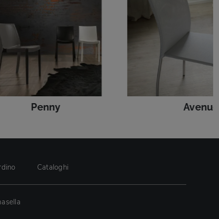
Penny
Avenue
rdino
Cataloghi
asella