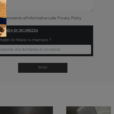
Acconsento all'informativa sulla
Privacy Policy
MANDA DI SICUREZZA
ittadini di Milano si chiamano ?
INVIA