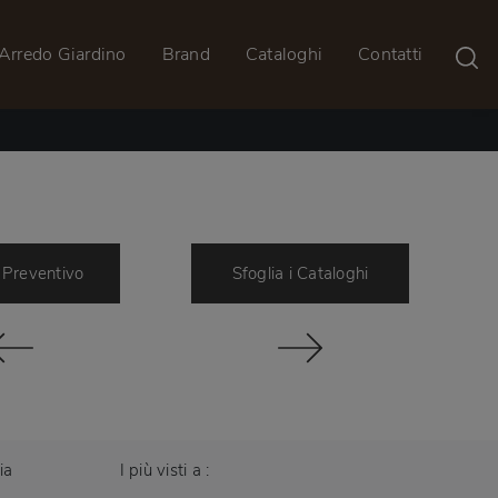
Arredo Giardino
Brand
Cataloghi
Contatti
 Preventivo
Sfoglia i Cataloghi
ia
I più visti a :