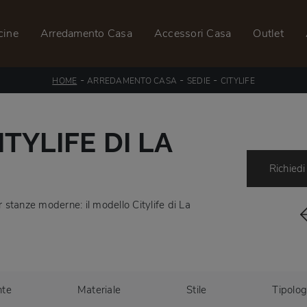
cine
Arredamento Casa
Accessori Casa
Outlet
-
-
-
HOME
ARREDAMENTO CASA
SEDIE
CITYLIFE
ITYLIFE DI LA
Richiedi
r stanze moderne: il modello Citylife di La
nte
Materiale
Stile
Tipolog