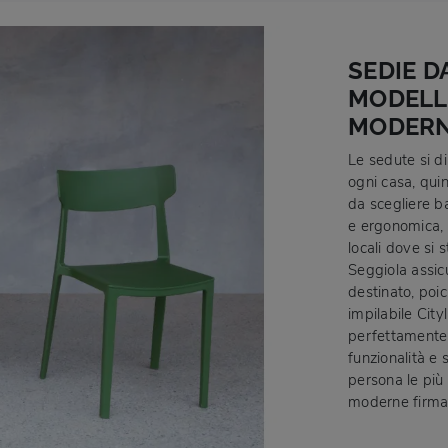
SEDIE D
MODELLO
MODERNE
Le sedute si d
ogni casa, qui
da scegliere b
e ergonomica, q
locali dove si 
Seggiola assic
destinato, poic
impilabile City
perfettamente l
funzionalità e 
persona le più
moderne firmat