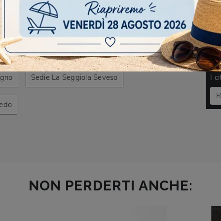
AVIGARE
a Seggiola Garbagnate Milanese
DO
egno
Sedie La Seggiola Seveso
I c
redo
NON PERDERTI ANCHE: