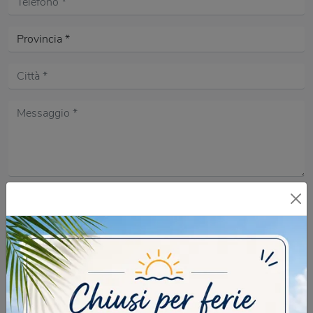
Acconsento all'informativa sulla
Privacy Policy
DOMANDA DI SICUREZZA
Scrivere la parola "Fragole" al singolare