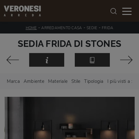
-
-
-
HOME
ARREDAMENTO CASA
SEDIE
FRIDA
SEDIA FRIDA DI STONES
Marca
Ambiente
Materiale
Stile
Tipologia
I più visti a :