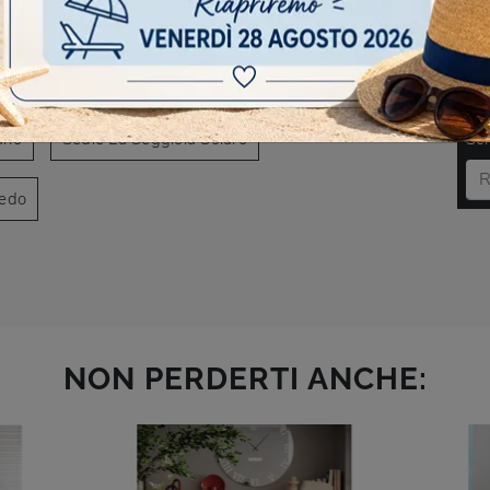
AVIGARE
 La Seggiola Cesano Maderno
DO
ano
Sedie La Seggiola Solaro
Scr
redo
NON PERDERTI ANCHE: