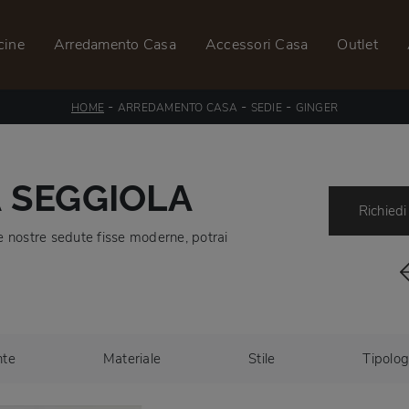
cine
Arredamento Casa
Accessori Casa
Outlet
-
-
-
HOME
ARREDAMENTO CASA
SEDIE
GINGER
A SEGGIOLA
Richiedi
e nostre sedute fisse moderne, potrai
nte
Materiale
Stile
Tipolog