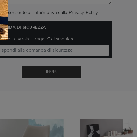
Acconsento all'informativa sulla
Privacy Policy
MANDA DI SICUREZZA
ivere la parola "Fragole" al singolare
INVIA