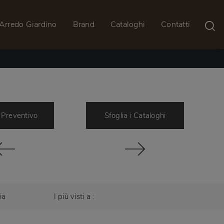
Arredo Giardino
Brand
Cataloghi
Contatti
 Preventivo
Sfoglia i Cataloghi
ia
I più visti a :