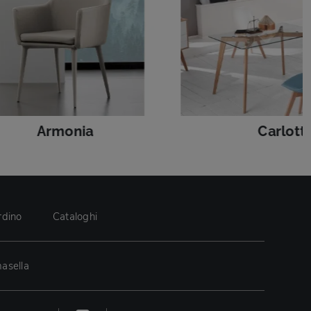
Armonia
Carlott
rdino
Cataloghi
asella