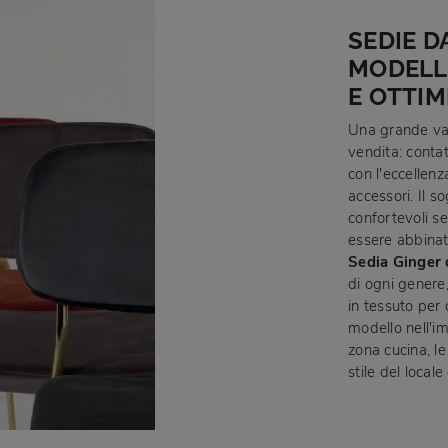
SEDIE D
MODELL
E OTTIM
Una grande var
vendita: contat
con l'eccellenz
accessori. Il 
confortevoli s
essere abbinate
Sedia Ginger 
di ogni genere
in tessuto per 
modello nell'i
zona cucina, le
stile del local