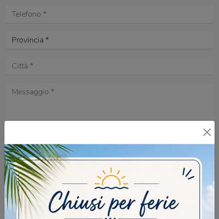
Acconsento all'informativa sulla
Privacy Policy
DOMANDA DI SICUREZZA
Scrivere la parola "Fragole" al singolare