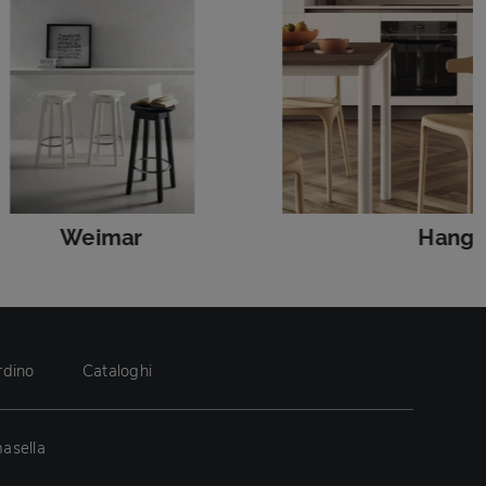
Weimar
Hang
rdino
Cataloghi
asella