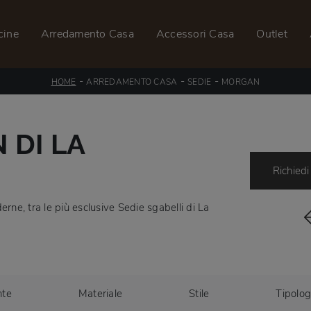
cine
Arredamento Casa
Accessori Casa
Outlet
-
-
-
HOME
ARREDAMENTO CASA
SEDIE
MORGAN
 DI LA
Richiedi
ne, tra le più esclusive Sedie sgabelli di La
nte
Materiale
Stile
Tipolog