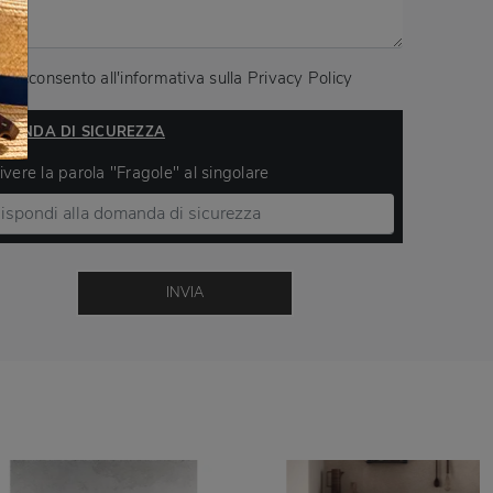
Acconsento all'informativa sulla
Privacy Policy
MANDA DI SICUREZZA
ivere la parola "Fragole" al singolare
INVIA