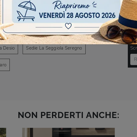
AVIGARE
La Seggiola Caronno Pertusella
DO
a Desio
Sedie La Seggiola Seregno
Scr
aro
NON PERDERTI ANCHE: