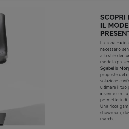
SCOPRI 
IL MOD
PRESENT
La zona cucina
necessario senz
allo stile dei 
modello present
Sgabello Morg
proposte del m
soluzione conf
ultimare il tuo
insieme con fami
permetterà di 
Una ricca gamm
showroom, dove 
marche.