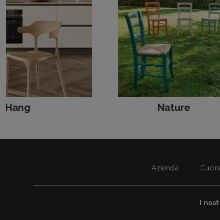
Hang
Nature
Azienda
Cucin
I nos