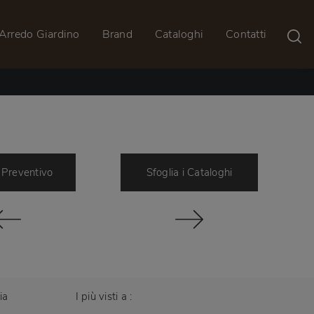
Arredo Giardino
Brand
Cataloghi
Contatti
 Preventivo
Sfoglia i Cataloghi
ia
I più visti a :