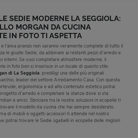
LE SEDIE MODERNE LA SEGGIOLA:
ELLO MORGAN DA CUCINA
E IN FOTO TI ASPETTA
 e l'area pranzo non saranno veramente complete di tutto il
a le giuste Sedie, da abbinare ai restanti pezzi d'arredo e
tuoi interni. Se vuoi completare atmosfere moderne, il
e in foto ben si inserisce in un locale di questo stile.
an di La Seggiola
: prediligi una delle più originali
archio, leader del settore Arredamento Casa. Con questa
ortevole, ergonomica e ad alto contenuto estetico potrai
 progetto d'arredo e completare la stanza dove si sta
liari e amici. Sbirciare tra le nostre soluzioni in ecopelle ti
trovare il modello da cucina che hai sempre desiderato.
a di mobili e oggetti accessori ti attende nel nostro
potrai trovare le Sedie sgabelli in ecopelle delle migliori