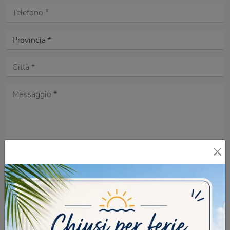
Acconsento all'informativa sulla
Privacy Policy
DOMANDA DI SICUREZZA
Scrivere la parola "Fragole" al singolare