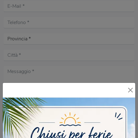
Acconsento all'informativa sulla
Privacy Policy
DOMANDA DI SICUREZZA
Quante dita ha una mano? in lettere