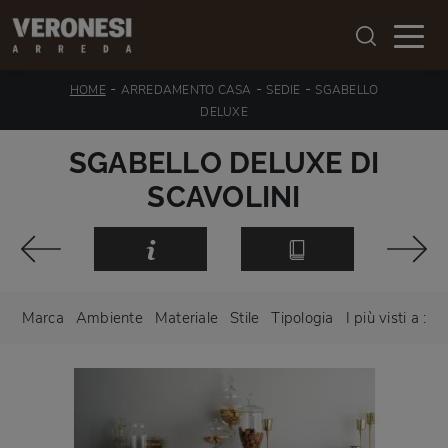
-
-
-
HOME
ARREDAMENTO CASA
SEDIE
SGABELLO
DELUXE
SGABELLO DELUXE DI
SCAVOLINI
Marca
Ambiente
Materiale
Stile
Tipologia
I più visti a :