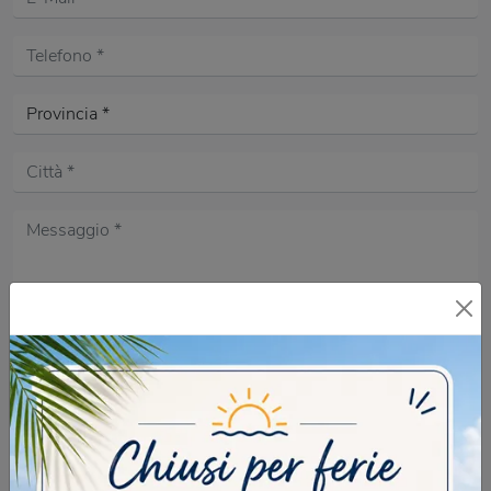
Acconsento all'informativa sulla
Privacy Policy
DOMANDA DI SICUREZZA
Scrivere la parola "Fragole" al singolare