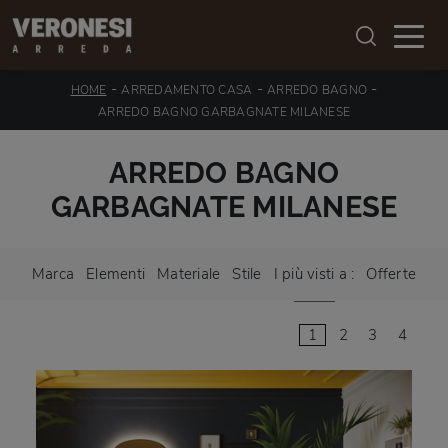
-
-
-
HOME
ARREDAMENTO CASA
ARREDO BAGNO
ARREDO BAGNO GARBAGNATE MILANESE
ARREDO BAGNO
GARBAGNATE MILANESE
Marca
Elementi
Materiale
Stile
I più visti a :
Offerte
1
2
3
4