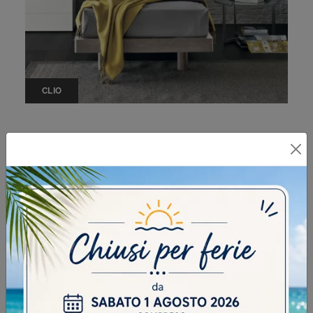
CLIO
LETTI SINGOLI IN LEGNO
I nostri professionisti d'arredo saranno lieti di assisterti
nella scelta dell'arredo pensati per necessità di eleganza
e di praticità, tra una grande varietà di materiali
pregiati,dal legno massiccio al metallo. Se desideri
composizioni di Letti singoli adeguate alla metratura e al
tipo di locale, il nostro centro espositivo è il posto
perfetto per te. La scelta dell'arredo di casa è di
estrema rilevanza, a maggior ragione se devi
ristrutturare, poiché stare a tuo agio determinerà la