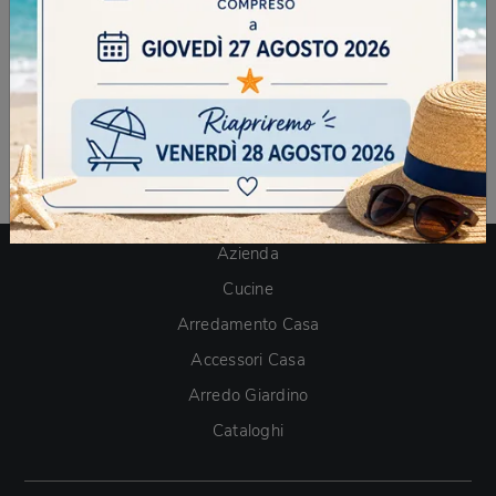
qualità della tua vita di tutti i giorni. Se ci verrai ad
incontrare, professionisti esperti ti aiuteranno a
scegliere accostamenti e progetteranno glilocali con
estrema cura e affabilità. In negozio potrai acquistare i
modelli di
Letti singoli
in legno
migliori in commercio:
siamo il posto ideale per vedere trend e spunti.
Azienda
Cucine
Arredamento Casa
Accessori Casa
Arredo Giardino
Cataloghi