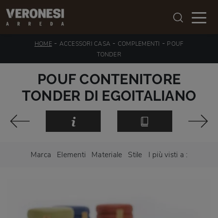
-
-
-
HOME
ACCESSORI CASA
COMPLEMENTI
POUF
TONDER
POUF CONTENITORE
TONDER DI EGOITALIANO
Marca
Elementi
Materiale
Stile
I più visti a :