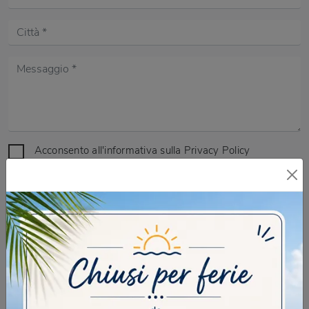
Acconsento all'informativa sulla
Privacy Policy
DOMANDA DI SICUREZZA
Scrivere la parola "Fragole" al singolare
INVIA