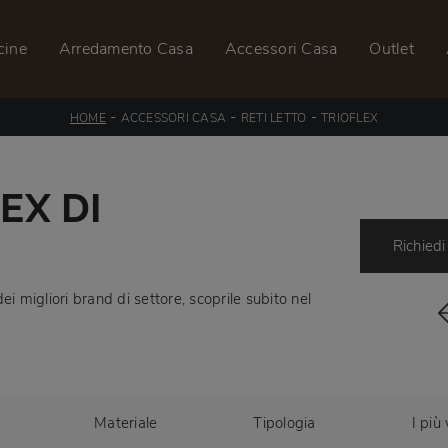
cine
Arredamento Casa
Accessori Casa
Outlet
-
-
-
HOME
ACCESSORI CASA
RETI LETTO
TRIOFLEX
EX DI
Richiedi
dei migliori brand di settore, scoprile subito nel
Materiale
Tipologia
I più 