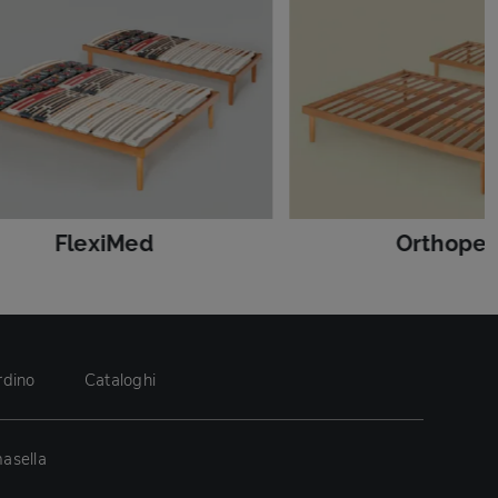
FlexiMed
Orthoped
rdino
Cataloghi
asella