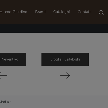
Arredo Giardino
Brand
Cataloghi
Contatti
 Preventivo
Sfoglia i Cataloghi
visti a :