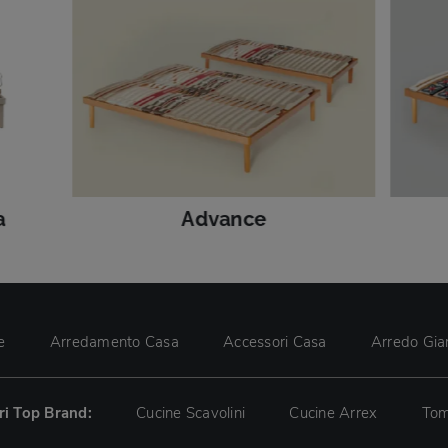
a
Advance
e
Arredamento Casa
Accessori Casa
Arredo Gia
tri Top Brand:
Cucine Scavolini
Cucine Arrex
Tom