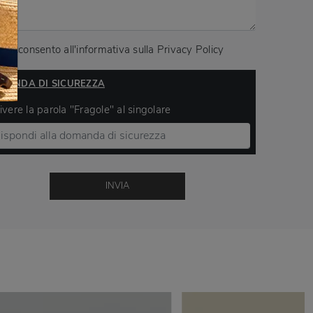
Acconsento all'informativa sulla
Privacy Policy
MANDA DI SICUREZZA
ivere la parola "Fragole" al singolare
INVIA