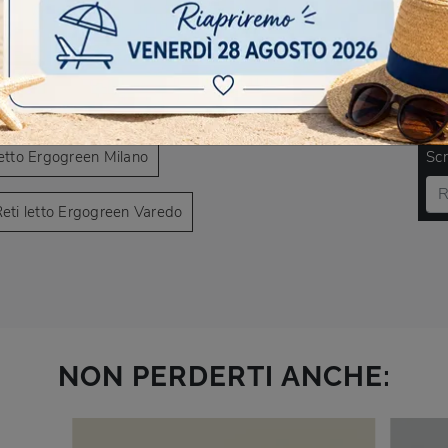
AVIGARE
to Ergogreen Garbagnate Milanese
DO
letto Ergogreen Milano
Scr
eti letto Ergogreen Varedo
NON PERDERTI ANCHE: