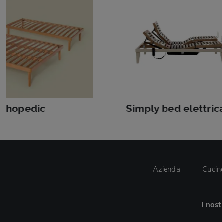
rthopedic
Simply bed elettric
Azienda
Cucin
I nos