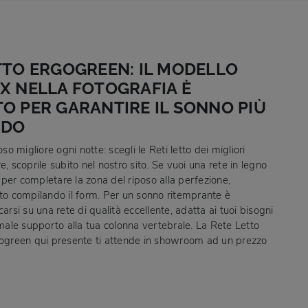
TTO ERGOGREEN: IL MODELLO
X NELLA FOTOGRAFIA È
O PER GARANTIRE IL SONNO PIÙ
NDO
oso migliore ogni notte: scegli le Reti letto dei migliori
e, scoprile subito nel nostro sito. Se vuoi una rete in legno
o, per completare la zona del riposo alla perfezione,
ito compilando il form. Per un sonno ritemprante è
carsi su una rete di qualità eccellente, adatta ai tuoi bisogni
imale supporto alla tua colonna vertebrale. La Rete Letto
gogreen qui presente ti attende in showroom ad un prezzo