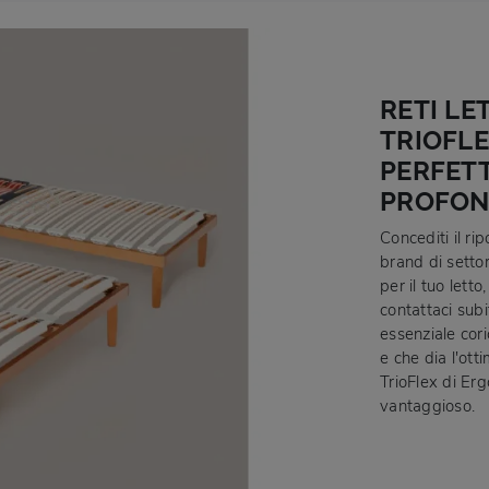
RETI LE
TRIOFLE
PERFETT
PROFO
Concediti il rip
brand di settor
per il tuo lett
contattaci sub
essenziale cori
e che dia l'ott
TrioFlex di Er
vantaggioso.