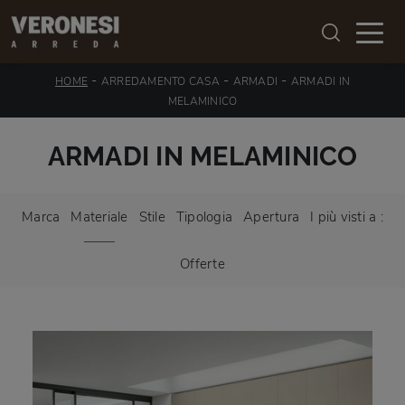
-
-
-
HOME
ARREDAMENTO CASA
ARMADI
ARMADI IN
MELAMINICO
ARMADI IN MELAMINICO
Marca
Materiale
Stile
Tipologia
Apertura
I più visti a :
Offerte