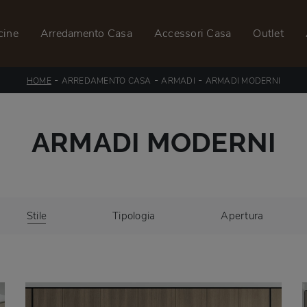
cine
Arredamento Casa
Accessori Casa
Outlet
-
-
-
HOME
ARREDAMENTO CASA
ARMADI
ARMADI MODERNI
ARMADI MODERNI
Stile
Tipologia
Apertura