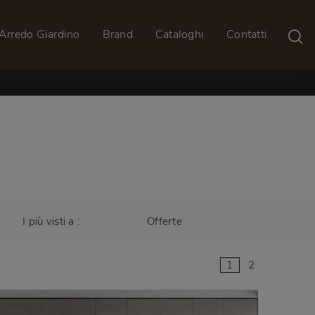
Arredo Giardino
Brand
Cataloghi
Contatti
I più visti a :
Offerte
1
2