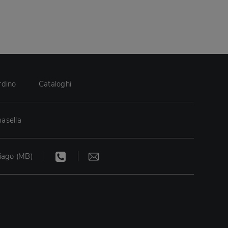
rdino
Cataloghi
asella
iago (MB)