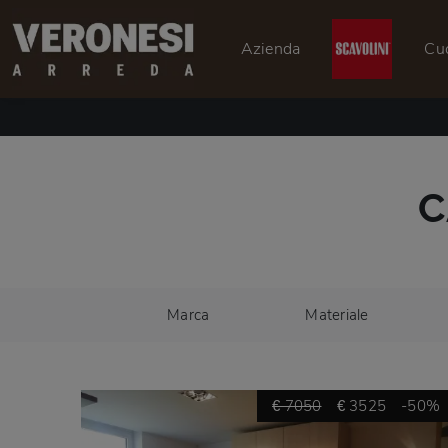
Azienda
Cu
C
Marca
Materiale
€ 7050
€ 3525
-50%