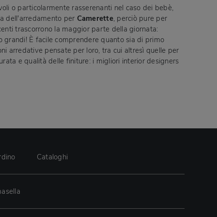
evoli o particolarmente rasserenanti nel caso dei bebè,
lta dell'arredamento per
Camerette
, perciò pure per
escenti trascorrono la maggior parte della giornata:
no grandi! È facile comprendere quanto sia di primo
i arredative pensate per loro, tra cui altresì quelle per
ata e qualità delle finiture: i migliori interior designers
rdino
Cataloghi
asella