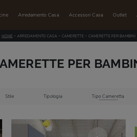
cine
Arredamento Casa
Accessori Casa
Outlet
-
-
-
HOME
ARREDAMENTO CASA
CAMERETTE
CAMERETTE PER BAMBINI
AMERETTE PER BAMBI
Stile
Tipologia
Tipo Cameretta