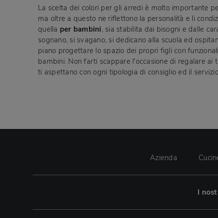
La scelta dei colori per gli arredi è molto importante p
ma oltre a questo ne riflettono la personalità e li co
quella
per bambini
, sia stabilita dai bisogni e dalle c
sognano, si svagano, si dedicano alla scuola ed ospitan
piano progettare lo spazio dei propri figli con funziona
bambini. Non farti scappare l'occasione di regalare ai tuo
ti aspettano con ogni tipologia di consiglio ed il servizi
Azienda
Cucin
I nos