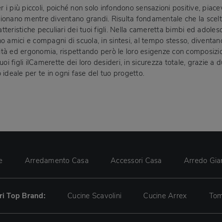
er i più piccoli, poiché non solo infondono sensazioni positive, piac
ndizionano mentre diventano grandi. Risulta fondamentale che la sce
aratteristiche peculiari dei tuoi figli. Nella cameretta bimbi ed adol
o amici e compagni di scuola, in sintesi, al tempo stesso, diventa
lità ed ergonomia, rispettando però le loro esigenze con composizion
i figli ilCamerette dei loro desideri, in sicurezza totale, grazie a dur
o ideale per te in ogni fase del tuo progetto.
e
Arredamento Casa
Accessori Casa
Arredo Gia
tri Top Brand:
Cucine Scavolini
Cucine Arrex
Tom