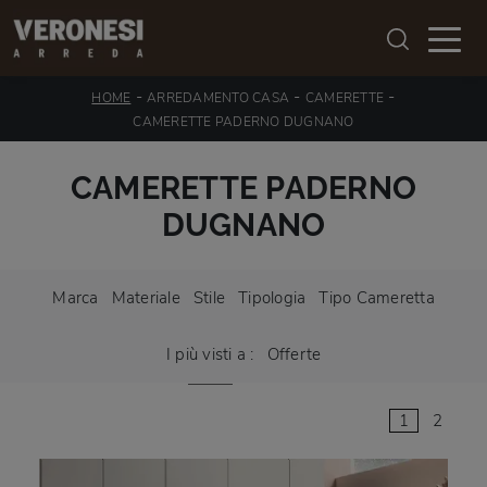
-
-
-
HOME
ARREDAMENTO CASA
CAMERETTE
CAMERETTE PADERNO DUGNANO
CAMERETTE PADERNO
DUGNANO
Marca
Materiale
Stile
Tipologia
Tipo Cameretta
I più visti a :
Offerte
1
2