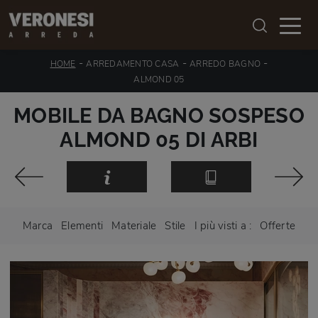
-
-
-
HOME
ARREDAMENTO CASA
ARREDO BAGNO
ALMOND 05
MOBILE DA BAGNO SOSPESO
ALMOND 05 DI ARBI
Marca
Elementi
Materiale
Stile
I più visti a :
Offerte