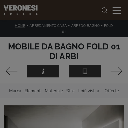
-
-
-
HOME
ARREDAMENTO CASA
ARREDO BAGNO
FOLD
01
MOBILE DA BAGNO FOLD 01
DI ARBI
Marca
Elementi
Materiale
Stile
I più visti a :
Offerte