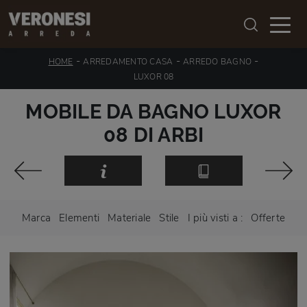
-
-
-
HOME
ARREDAMENTO CASA
ARREDO BAGNO
LUXOR 08
MOBILE DA BAGNO LUXOR
08 DI ARBI
Marca
Elementi
Materiale
Stile
I più visti a :
Offerte