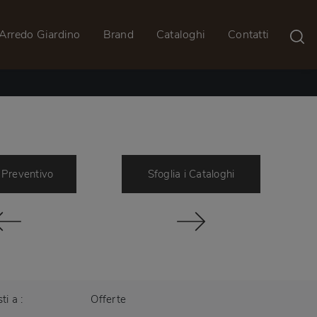
Arredo Giardino
Brand
Cataloghi
Contatti
 Preventivo
Sfoglia i Cataloghi
sti a :
Offerte