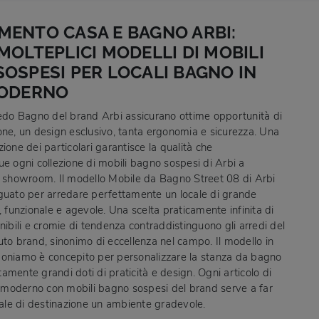
MENTO CASA E BAGNO ARBI:
MOLTEPLICI MODELLI DI MOBILI
OSPESI PER LOCALI BAGNO IN
MODERNO
redo Bagno del brand Arbi assicurano ottime opportunità di
one, un design esclusivo, tanta ergonomia e sicurezza. Una
ione dei particolari garantisce la qualità che
ue ogni collezione di mobili bagno sospesi di Arbi a
n showroom. Il modello Mobile da Bagno Street 08 di Arbi
guato per arredare perfettamente un locale di grande
, funzionale e agevole. Una scelta praticamente infinita di
nibili e cromie di tendenza contraddistinguono gli arredi del
uto brand, sinonimo di eccellenza nel campo. Il modello in
oniamo è concepito per personalizzare la stanza da bagno
amente grandi doti di praticità e design. Ogni articolo di
moderno con mobili bagno sospesi del brand serve a far
ocale di destinazione un ambiente gradevole.