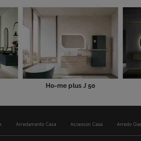
Ho-me plus J 50
e
Arredamento Casa
Accessori Casa
Arredo Gia