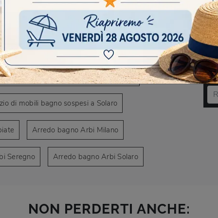
AVIGARE
 di mobili bagno sospesi a Limbiate
DO
mobili bagno sospesi a Paderno Dugnano
Scr
io di mobili bagno sospesi a Solaro
iate
Arredo bagno Arbi Milano
bi Seregno
Arredo bagno Arbi Solaro
NON PERDERTI ANCHE: