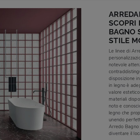
ARREDA
SCOPRI 
BAGNO S
STILE 
Le linee di Ar
personalizzazi
notevole attenz
contraddisting
disposizione i
in legno è ade
valore estetico
materiali dispo
noto e conosci
legno che prop
unendo perfett
Arredo Bagno 
diventare il l