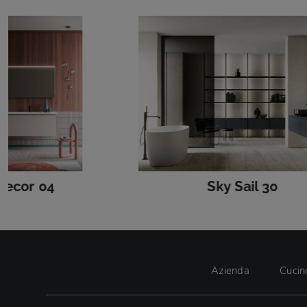
Decor 04
Sky Sail 30
Azienda
Cucin