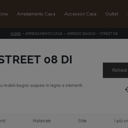
cine
Arredamento Casa
Accessori Casa
Outlet
-
-
-
HOME
ARREDAMENTO CASA
ARREDO BAGNO
STREET 08
STREET 08 DI
Richiedi
 su mobili bagno sospesi in legno e elementi
nti
Materiale
Stile
I più vi