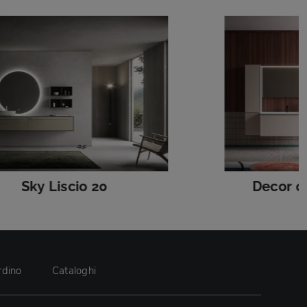
Sky Liscio 20
Decor 0
rdino
Cataloghi