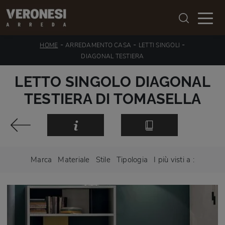
-
-
-
HOME
ARREDAMENTO CASA
LETTI SINGOLI
DIAGONAL TESTIERA
LETTO SINGOLO DIAGONAL
TESTIERA DI TOMASELLA
Marca
Materiale
Stile
Tipologia
I più visti a :