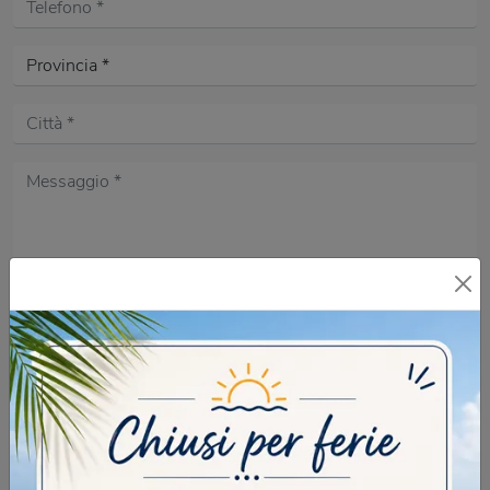
Acconsento all'informativa sulla
Privacy Policy
DOMANDA DI SICUREZZA
Scrivere la parola "Fragole" al singolare