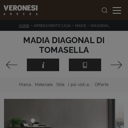
-
-
-
HOME
ARREDAMENTO CASA
MADIE
DIAGONAL
MADIA DIAGONAL DI
TOMASELLA
Marca
Materiale
Stile
I più visti a :
Offerte