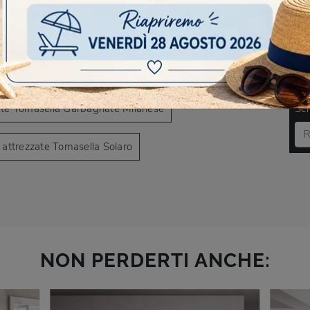
AVIGARE
i attrezzate Tomasella Cesano Maderno
DO
zate Tomasella Garbagnate Milanese
Scr
 attrezzate Tomasella Solaro
NON PERDERTI ANCHE: