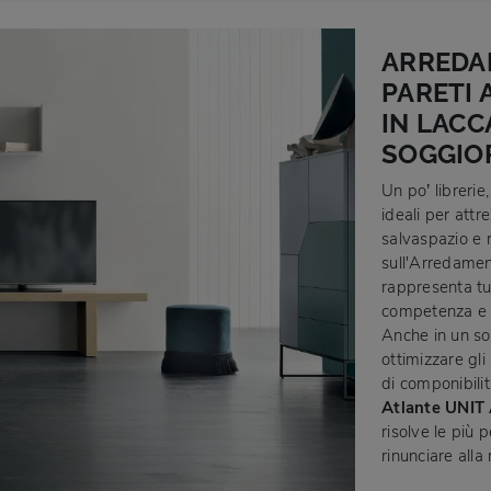
ARREDA
PARETI 
IN LACC
SOGGIO
Un po’ librerie
ideali per attr
salvaspazio e r
sull'Arredamen
rappresenta tut
competenza e g
Anche in un so
ottimizzare gl
di componibilit
Atlante UNIT
risolve le più 
rinunciare alla 