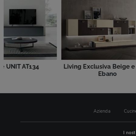
te UNIT AT134
Living Exclusiva Beige e
Ebano
Azienda
Cucin
I nos