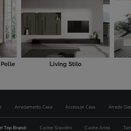
 Pelle
Living Stilo
e
Arredamento Casa
Accessori Casa
Arredo Gia
tri Top Brand:
Cucine Scavolini
Cucine Arrex
Tom