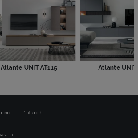
Atlante UNIT AT115
Atlante UNIT
rdino
Cataloghi
asella