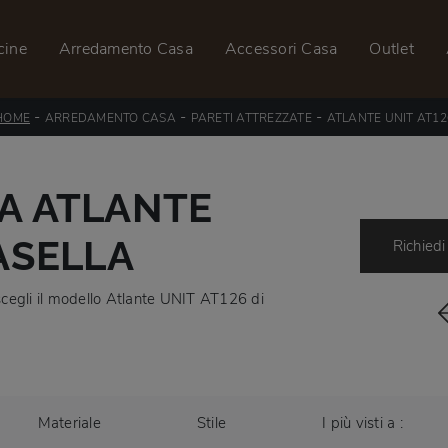
cine
Arredamento Casa
Accessori Casa
Outlet
-
-
-
HOME
ARREDAMENTO CASA
PARETI ATTREZZATE
ATLANTE UNIT AT12
A ATLANTE
ASELLA
Richiedi
, scegli il modello Atlante UNIT AT126 di
Materiale
Stile
I più visti a :