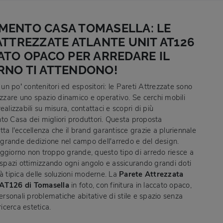
MENTO CASA TOMASELLA: LE
ATTREZZATE ATLANTE UNIT AT126
ATO OPACO PER ARREDARE IL
RNO TI ATTENDONO!
, un po’ contenitori ed espositori: le Pareti Attrezzate sono
ezzare uno spazio dinamico e operativo. Se cerchi mobili
ealizzabili su misura, contattaci e scopri di più
to Casa dei migliori produttori. Questa proposta
ta l'eccellenza che il brand garantisce grazie a pluriennale
rande dedizione nel campo dell'arredo e del design.
ggiorno non troppo grande, questo tipo di arredo riesce a
i spazi ottimizzando ogni angolo e assicurando grandi doti
à tipica delle soluzioni moderne. La
Parete Attrezzata
 AT126 di Tomasella
in foto, con finitura in laccato opaco,
personali problematiche abitative di stile e spazio senza
ricerca estetica.