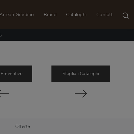
Arredo Giardino
Brand
Cataloghi
Contatti
6
 Preventivo
Sfoglia i Cataloghi
Offerte